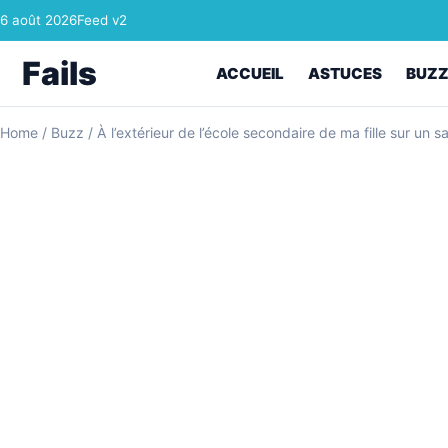
Skip to content
6 août 2026
Feed v2
Fails
ACCUEIL
ASTUCES
BUZ
Home
/
Buzz
/
À l’extérieur de l’école secondaire de ma fille sur un