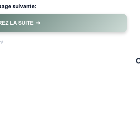
 page suivante:
EZ LA SUITE
➔
PAGE 1 OF 4
TÉ
C