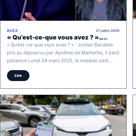
27 juillet 2026
BUZZ
« Qu’est-ce-que vous avez ? »…..
« Qu’est-ce-que vous avez ? » : Jordan Bardella
pris au dépourvu par Apolline de Malherbe, il perd
patience Lundi 24 mars 2025, le malaise s’est…
Lire