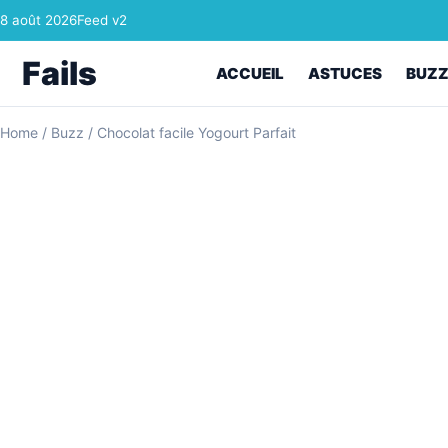
Skip to content
8 août 2026
Feed v2
Fails
ACCUEIL
ASTUCES
BUZ
Home
/
Buzz
/
Chocolat facile Yogourt Parfait