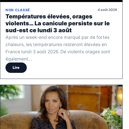
4 août 2026
NON CLASSÉ
Températures élevées, orages
violents… La canicule persiste sur le
sud-est ce lundi 3 août
Après un week-end encore marqué par de fortes
chaleurs, les températures resteront élevées en
France lundi 3 août 2026. De violents orages sont
également…
Lire