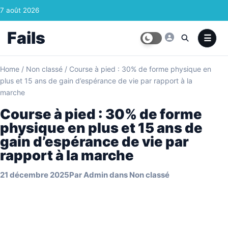
Skip to content
7 août 2026
Fails
Home
/
Non classé
/
Course à pied : 30% de forme physique en
plus et 15 ans de gain d’espérance de vie par rapport à la
marche
Course à pied : 30% de forme
physique en plus et 15 ans de
gain d’espérance de vie par
rapport à la marche
21 décembre 2025
Par
Admin
dans
Non classé