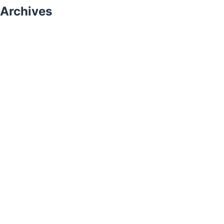
Archives
août 2026
juillet 2026
juin 2026
mai 2026
avril 2026
mars 2026
janvier 2026
décembre 2025
novembre 2025
Catégories
Buzz
Histoire