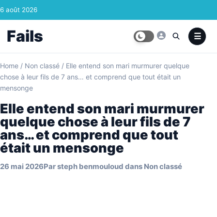
Skip to content
6 août 2026
Fails
Home
/
Non classé
/
Elle entend son mari murmurer quelque
chose à leur fils de 7 ans… et comprend que tout était un
mensonge
Elle entend son mari murmurer
quelque chose à leur fils de 7
ans… et comprend que tout
était un mensonge
26 mai 2026
Par
steph benmouloud
dans
Non classé