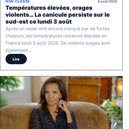
4 août 2026
NON CLASSÉ
Températures élevées, orages
violents… La canicule persiste sur le
sud-est ce lundi 3 août
Après un week-end encore marqué par de fortes
chaleurs, les températures resteront élevées en
France lundi 3 août 2026. De violents orages sont
également…
Lire