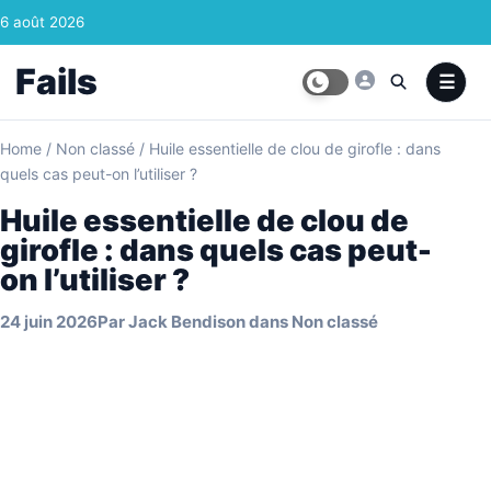
Skip to content
6 août 2026
Fails
Home
/
Non classé
/
Huile essentielle de clou de girofle : dans
quels cas peut-on l’utiliser ?
Huile essentielle de clou de
girofle : dans quels cas peut-
on l’utiliser ?
24 juin 2026
Par
Jack Bendison
dans
Non classé