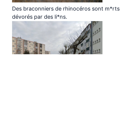
Des braconniers de rhinocéros sont m*rts
dévorés par des li*ns.
La police vient l’interpeller, il saute par la
fenêtre du 6ème étage pour fuir… et se tue
Archives
août 2026
juillet 2026