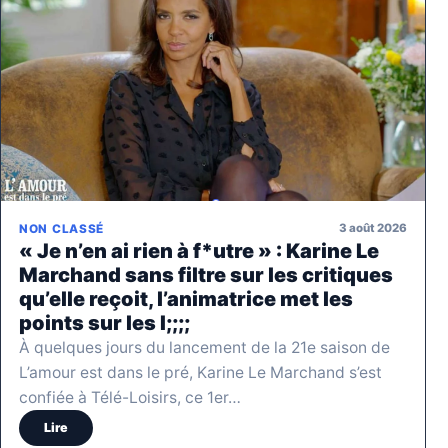
3 août 2026
NON CLASSÉ
« Je n’en ai rien à f*utre » : Karine Le
Marchand sans filtre sur les critiques
qu’elle reçoit, l’animatrice met les
points sur les I;;;;
À quelques jours du lancement de la 21e saison de
L’amour est dans le pré, Karine Le Marchand s’est
confiée à Télé-Loisirs, ce 1er…
Lire