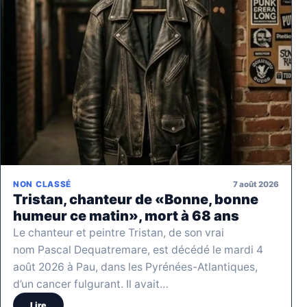
7 août 2026
NON CLASSÉ
Tristan, chanteur de «Bonne, bonne
humeur ce matin», mort à 68 ans
Le chanteur et peintre Tristan, de son vrai
nom Pascal Dequatremare, est décédé le mardi 4
août 2026 à Pau, dans les Pyrénées-Atlantiques,
d’un cancer fulgurant. Il avait…
Lire