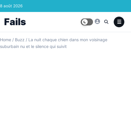
Skip to content
8 août 2026
Fails
Home
/
Buzz
/
La nuit chaque chien dans mon voisinage
suburbain nu et le silence qui suivit