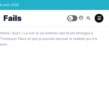
Skip to content
6 août 2026
Fails
Home
/
Buzz
/
La nuit où j’ai entendu des bruits étranges à
Thompson Place et que je pouvais secouer le malaise qui m’a
suivi