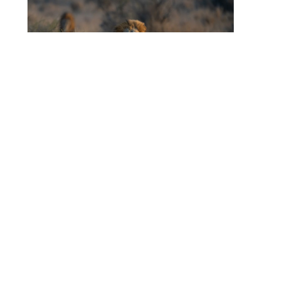
Des braconniers de rhinocéros sont m*rts
dévorés par des li*ns.
La police vient l’interpeller, il saute par la
fenêtre du 6ème étage pour fuir… et se tue