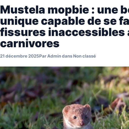
Mustela mopbie : une b
unique capable de se fa
fissures inaccessibles
carnivores
21 décembre 2025
Par
Admin
dans
Non classé