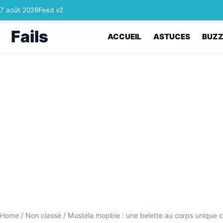
Skip to content
7 août 2026
Feed v2
Fails
ACCUEIL
ASTUCES
BUZ
Home
/
Non classé
/
Mustela mopbie : une belette au corps unique ca