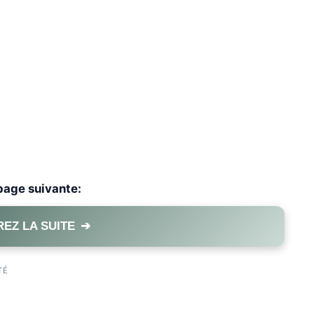
 page suivante:
EZ LA SUITE
➔
PAGE 1 OF 2
TÉ