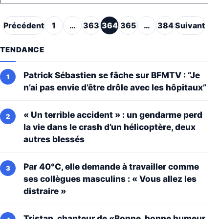
Pagination des publications
Précédent
1
…
363
364
365
…
384
Suivant
TENDANCE
Patrick Sébastien se fâche sur BFMTV : “Je
n’ai pas envie d’être drôle avec les hôpitaux”
« Un terrible accident » : un gendarme perd
la vie dans le crash d’un hélicoptère, deux
autres blessés
Par 40°C, elle demande à travailler comme
ses collègues masculins : « Vous allez les
distraire »
Tristan, chanteur de «Bonne, bonne humeur