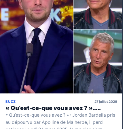
27 juillet 2026
BUZZ
« Qu’est-ce-que vous avez ? »…..
« Qu’est-ce-que vous avez ? » : Jordan Bardella pris
au dépourvu par Apolline de Malherbe, il perd