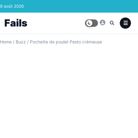
Skip to content
9 août 2026
Fails
Home
/
Buzz
/
Pochette de poulet Pesto crémeuse