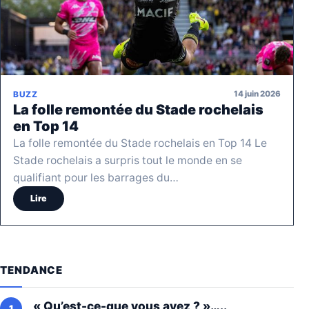
14 juin 2026
BUZZ
La folle remontée du Stade rochelais
en Top 14
La folle remontée du Stade rochelais en Top 14 Le
Stade rochelais a surpris tout le monde en se
qualifiant pour les barrages du…
Lire
TENDANCE
« Qu’est-ce-que vous avez ? »…..