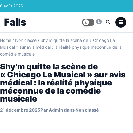
Skip to content
6 août 2026
Fails
Home
/
Non classé
/
Shy’m quitte la scène de « Chicago Le
Musical » sur avis médical : la réalité physique méconnue de la
comédie musicale
Shy’m quitte la scène de
« Chicago Le Musical » sur avis
médical : la réalité physique
méconnue de la comédie
musicale
21 décembre 2025
Par
Admin
dans
Non classé