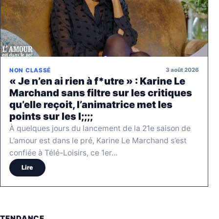
3 août 2026
NON CLASSÉ
« Je n’en ai rien à f*utre » : Karine Le
Marchand sans filtre sur les critiques
qu’elle reçoit, l’animatrice met les
points sur les I;;;;
À quelques jours du lancement de la 21e saison de
L’amour est dans le pré, Karine Le Marchand s’est
confiée à Télé-Loisirs, ce 1er…
Lire
TENDANCE