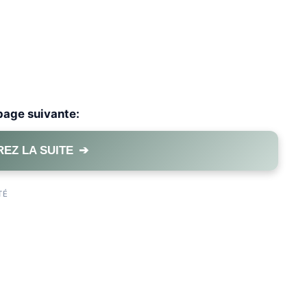
 page suivante:
EZ LA SUITE
➔
PAGE 1 OF 2
TÉ