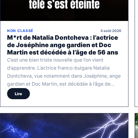
4 août 2026
NON CLASSÉ
M*rt de Natalia Dontcheva : l’actrice
de Joséphine ange gardien et Doc
Martin est décédée à l’âge de 56 ans
C’est une bien triste nouvelle que l’on vient
d’apprendre. L’actrice franco-bulgare Natalia
Dontcheva, vue notamment dans Joséphine, ange
gardien et Doc Martin, est décédée à l’âge de…
Lire