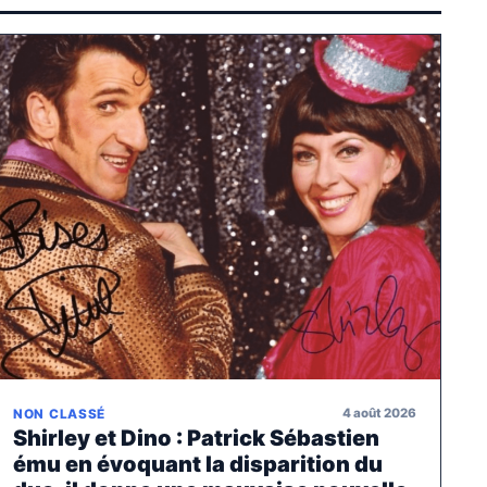
4 août 2026
NON CLASSÉ
Shirley et Dino : Patrick Sébastien
ému en évoquant la disparition du