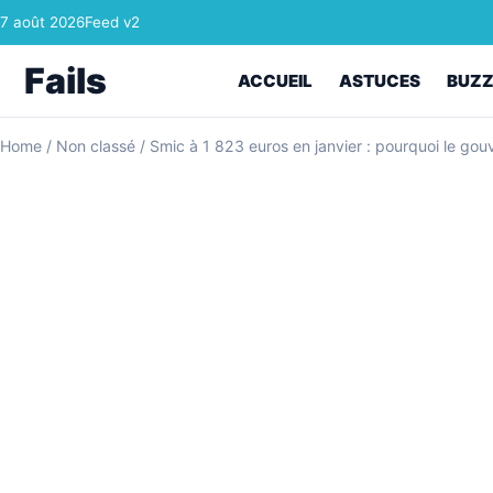
Skip to content
7 août 2026
Feed v2
Fails
ACCUEIL
ASTUCES
BUZ
Home
/
Non classé
/
Smic à 1 823 euros en janvier : pourquoi le go