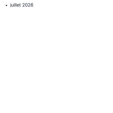
juillet 2026
juin 2026
mai 2026
avril 2026
mars 2026
janvier 2026
décembre 2025
novembre 2025
Catégories
Buzz
Histoire
Non classé
Santé
Viral