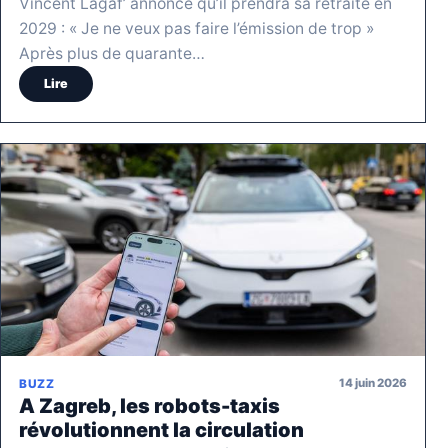
Vincent Lagaf’ annonce qu’il prendra sa retraite en
2029 : « Je ne veux pas faire l’émission de trop »
Après plus de quarante…
Lire
14 juin 2026
BUZZ
A Zagreb, les robots-taxis
révolutionnent la circulation