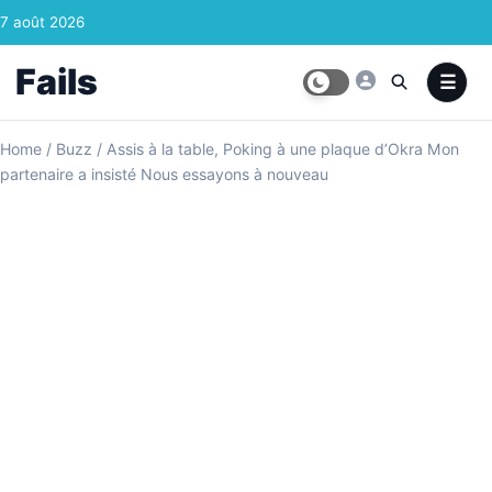
Skip to content
7 août 2026
Fails
Home
/
Buzz
/
Assis à la table, Poking à une plaque d’Okra Mon
partenaire a insisté Nous essayons à nouveau