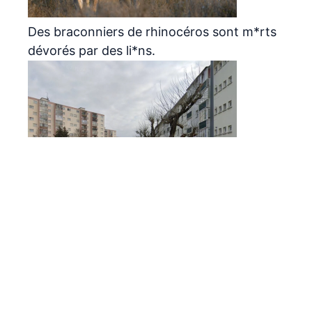
Des braconniers de rhinocéros sont m*rts
dévorés par des li*ns.
La police vient l’interpeller, il saute par la
fenêtre du 6ème étage pour fuir… et se tue
Archives
août 2026