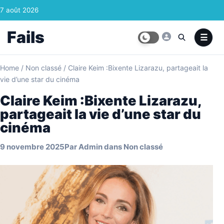
Skip to content
7 août 2026
Fails
Home
/
Non classé
/
Claire Keim :Bixente Lizarazu, partageait la
vie d’une star du cinéma
Claire Keim :Bixente Lizarazu,
partageait la vie d’une star du
cinéma
9 novembre 2025
Par
Admin
dans
Non classé