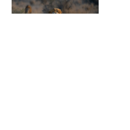
Des braconniers de rhinocéros sont m*rts
dévorés par des li*ns.
La police vient l’interpeller, il saute par la
fenêtre du 6ème étage pour fuir… et se tue