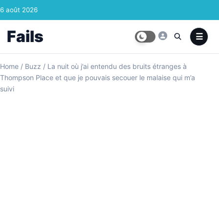
Skip to content
6 août 2026
Fails
Home
/
Buzz
/
La nuit où j’ai entendu des bruits étranges à
Thompson Place et que je pouvais secouer le malaise qui m’a
suivi