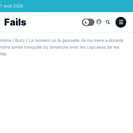
Skip to content
7 août 2026
Fails
Home
/
Buzz
/
Le moment où la gestuelle de ma mère a ébranlé
notre soirée tranquille du dimanche avec les cupcakes de ma
fille