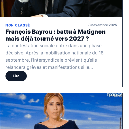
8 novembre 2025
NON CLASSÉ
François Bayrou : battu à Matignon
mais déjà tourné vers 2027 ?
La contestation sociale entre dans une phase
décisive. Après la mobilisation nationale du 18
septembre, l’intersyndicale prévient qu’elle
relancera grèves et manifestations si le…
Lire