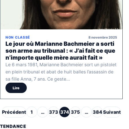
8 novembre 2025
NON CLASSÉ
Le jour où Marianne Bachmeier a sorti
son arme au tribunal : « J’ai fait ce que
n’importe quelle mère aurait fait »
Le 6 mars 1981, Marianne Bachmeier sort un pistolet
en plein tribunal et abat de huit balles l’assassin de
sa fille Anna, 7 ans. Ce geste…
Lire
Pagination des publications
Précédent
1
…
373
374
375
…
384
Suivant
TENDANCE