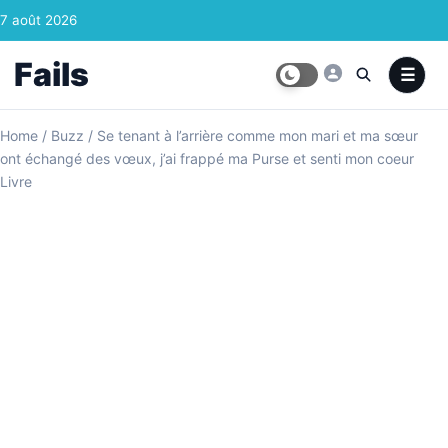
Skip to content
7 août 2026
Fails
Home
/
Buzz
/
Se tenant à l’arrière comme mon mari et ma sœur
ont échangé des vœux, j’ai frappé ma Purse et senti mon coeur
Livre