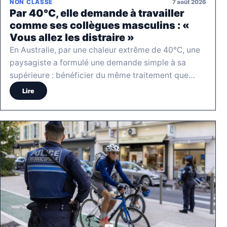
7 août 2026
NON CLASSÉ
Par 40°C, elle demande à travailler
comme ses collègues masculins : «
Vous allez les distraire »
En Australie, par une chaleur extrême de 40°C, une
paysagiste a formulé une demande simple à sa
supérieure : bénéficier du même traitement que…
Lire