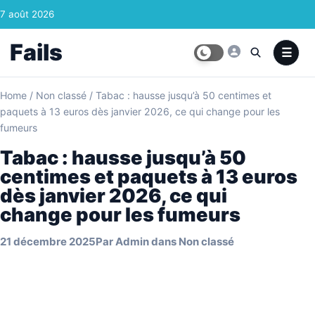
Skip to content
7 août 2026
Fails
Home
/
Non classé
/
Tabac : hausse jusqu’à 50 centimes et
paquets à 13 euros dès janvier 2026, ce qui change pour les
fumeurs
Tabac : hausse jusqu’à 50
centimes et paquets à 13 euros
dès janvier 2026, ce qui
change pour les fumeurs
21 décembre 2025
Par
Admin
dans
Non classé