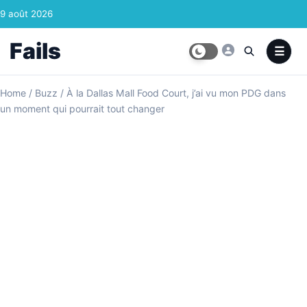
Skip to content
9 août 2026
Fails
Home
/
Buzz
/
À la Dallas Mall Food Court, j’ai vu mon PDG dans
un moment qui pourrait tout changer